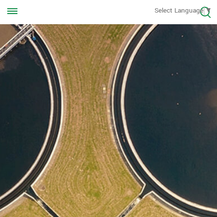
Rufen Sie uns jederzeit an
Select Language
▼
+8613570976228