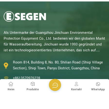
Als Untermarke der Guangzhou Jinchuan Environmental
Protection Equipment Co., Ltd. bedienen wir den globalen Markt
für Wasseraufbereitung. Jinchuan wurde 1993 gegründet und
ist ein technologieorientiertes Unternehmen, das sich auf
elektrochemische Forschung spezialisiert hat. Mit
jahrzehntelanger Erfahrung in katalytischer Oxidation,
Room 814, Building 8, No. 80, Shilian Road (Shiqi Village
Elektrolyse, Desinfektion sowie Forschung und Entwicklung,
Section), Shiqi Town, Panyu District, Guangzhou, China
Design und Herstellung von elektrochemischen und
+8613570976228
Wasseraufbereitungsanlagen gehören wir zu den erfahrenst...
+86-20-38259358 -812
Heim
Produkte
Kontakt
WhatsApp
+8613570976228
info@esegen.com