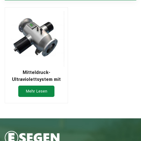
Mitteldruck-
Ultraviolettsystem mit
geschlossenem Behälter
Mehr Lesen
für Abwasser