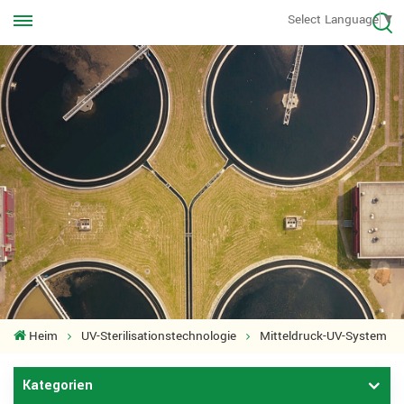
Rufen Sie uns jederzeit an
Select Language
▼
+8613570976228
Heim
UV-Sterilisationstechnologie
Mitteldruck-UV-System
Kategorien