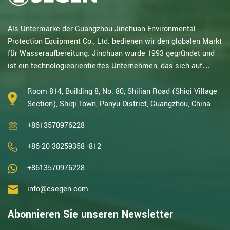
Als Untermarke der Guangzhou Jinchuan Environmental
Protection Equipment Co., Ltd. bedienen wir den globalen Markt
für Wasseraufbereitung. Jinchuan wurde 1993 gegründet und
ist ein technologieorientiertes Unternehmen, das sich auf
elektrochemische Forschung spezialisiert hat. Mit
jahrzehntelanger Erfahrung in katalytischer Oxidation,
Room 814, Building 8, No. 80, Shilian Road (Shiqi Village
Elektrolyse, Desinfektion sowie Forschung und Entwicklung,
Section), Shiqi Town, Panyu District, Guangzhou, China
Design und Herstellung von elektrochemischen und
+8613570976228
Wasseraufbereitungsanlagen gehören wir zu den erfahrenst...
+86-20-38259358 -812
+8613570976228
info@esegen.com
Abonnieren Sie unseren Newsletter