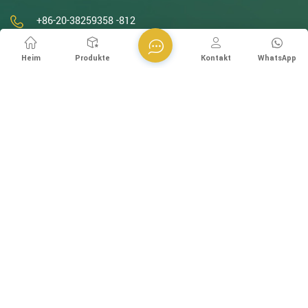
+86-20-38259358 -812
+8613570976228
Heim
Produkte
Kontakt
WhatsApp
info@esegen.com
Abonnieren Sie unseren Newsletter
Bitte lesen Sie weiter, bleiben Sie auf dem Laufenden,
abonnieren Sie uns und teilen Sie uns Ihre Meinung mit.
Melden Sie sich an
folgen Sie uns