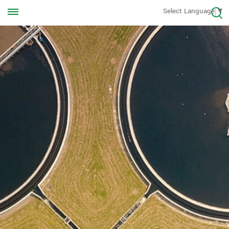
Rufen Sie uns jederzeit an
Select Language
▼
+8613570976228