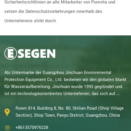
Sicherheitsrichtlinien an alle Mitarbeiter von Purevita und
setzen die Datenschutzvorkehrungen innerhalb des
Unternehmens strikt durch.
Als Untermarke der Guangzhou Jinchuan Environmental
Protection Equipment Co., Ltd. bedienen wir den globalen Markt
für Wasseraufbereitung. Jinchuan wurde 1993 gegründet und
ist ein technologieorientiertes Unternehmen, das sich auf
elektrochemische Forschung spezialisiert hat. Mit
jahrzehntelanger Erfahrung in katalytischer Oxidation,
Room 814, Building 8, No. 80, Shilian Road (Shiqi Village
Elektrolyse, Desinfektion sowie Forschung und Entwicklung,
Section), Shiqi Town, Panyu District, Guangzhou, China
Design und Herstellung von elektrochemischen und
+8613570976228
Wasseraufbereitungsanlagen gehören wir zu den erfahrenst...