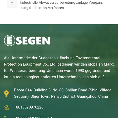
Industrielle Abwasseraufbereitungsanlage Yongxin,
Jiangxi – Fenton-Verfahren
Als Untermarke der Guangzhou Jinchuan Environmental
Protection Equipment Co., Ltd. bedienen wir den globalen Markt
für Wasseraufbereitung. Jinchuan wurde 1993 gegründet und
ist ein technologieorientiertes Unternehmen, das sich auf
elektrochemische Forschung spezialisiert hat. Mit
jahrzehntelanger Erfahrung in katalytischer Oxidation,
Room 814, Building 8, No. 80, Shilian Road (Shiqi Village
Elektrolyse, Desinfektion sowie Forschung und Entwicklung,
Section), Shiqi Town, Panyu District, Guangzhou, China
Design und Herstellung von elektrochemischen und
+8613570976228
Wasseraufbereitungsanlagen gehören wir zu den erfahrenst...