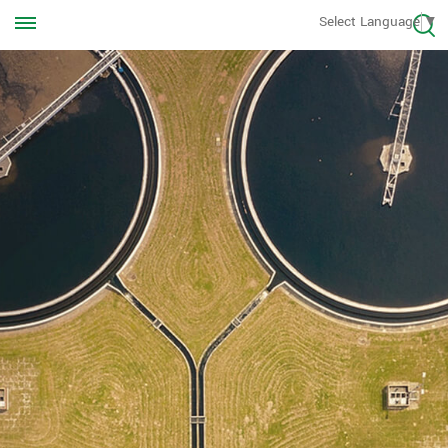
Rufen Sie uns jederzeit an
Select Language
▼
+8613570976228