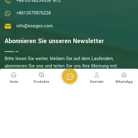
+86-20-38259358 -812
+8613570976228
info@esegen.com
Abonnieren Sie unseren Newsletter
Bitte lesen Sie weiter, bleiben Sie auf dem Laufenden,
abonnieren Sie uns und teilen Sie uns Ihre Meinung mit.
Melden Sie sich an
Heim
Produkte
Kontakt
WhatsApp
folgen Sie uns
Copyright @ Esegen (Guangzhou) Technology Co., Ltd Alle