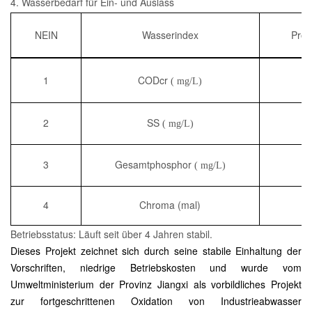
4. Wasserbedarf für Ein- und Auslass
NEIN
Wasserindex
Proz
1
CODcr
(
mg/L)
2
SS
(
mg/L)
3
Gesamtphosphor
(
mg/L)
4
Chroma (mal)
Betriebsstatus: Läuft seit über 4 Jahren stabil.
Dieses Projekt zeichnet sich durch seine stabile Einhaltung der
Vorschriften, niedrige Betriebskosten und
wurde vom
Umweltministerium der Provinz Jiangxi als vorbildliches Projekt
zur fortgeschrittenen Oxidation von Industrieabwasser