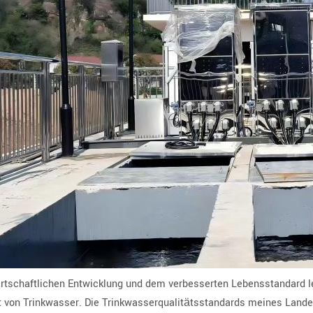
irtschaftlichen Entwicklung und dem verbesserten Lebensstandard l
t von Trinkwasser. Die Trinkwasserqualitätsstandards meines Lande