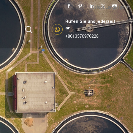
Select Language
▼
Rufen Sie uns jederzeit
an
+8613570976228