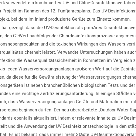
k verwendet ein kombiniertes UV- und Chlor-Desinfektionsverfahre
s Projekt im Rahmen des 12. Fünfjahresplans. Das UV-Desinfektion
ojekt, bei dem im Inland produzierte Geräte zum Einsatz kommen.
s hat gezeigt, dass die UV-Desinfektion als primäres Desinfektionsv
n, den CT-Wert nachfolgender Chlordesinfektionsprozesse angemess
ionsnebenprodukten und die toxischen Wirkungen des Wassers verrin
rqualitätssicherheit leistet. Verwandte Untersuchungen haben auch
nfektion die Wasserqualitätssicherheit in Rohrnetzen im Vergleich 
axis legen Wasserversorgungsanlagen größeren Wert auf die Desinfek
en, da diese für die Gewährleistung der Wasserversorgungssicherhe
ionsgeräten ist neben branchenüblichen biologischen Tests und de
ndes eine wichtige Zertifizierungsanforderung. In einigen Städten
ich, dass Wasserversorgungsanlagen Geräte und Materialien mit inl
sorgung beginnen dürfen. Der neu überarbeitete „Outdoor Water Su
ndards ebenfalls aktualisiert, indem er relevante Inhalte zu UV-Desin
tellt und die Anwendung der UV-Desinfektionstechnologie in den s
 hat. Es ist bekannt, dass immer mehr Städte UV-Desinfektionsverfa