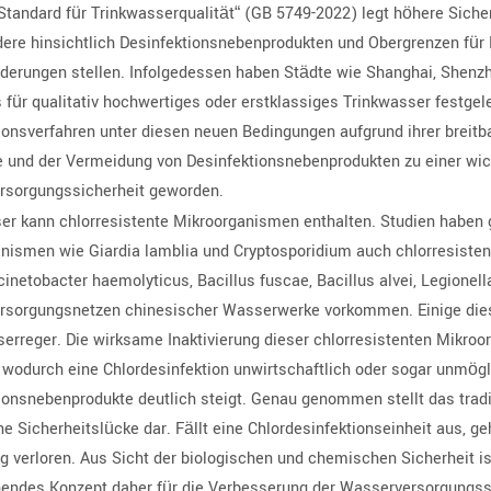
Standard für Trinkwasserqualität“ (GB 5749-2022) legt höhere Sicher
ere hinsichtlich Desinfektionsnebenprodukten und Obergrenzen für 
derungen stellen. Infolgedessen haben Städte wie Shanghai, Shenzh
 für qualitativ hochwertiges oder erstklassiges Trinkwasser festgele
ionsverfahren unter diesen neuen Bedingungen aufgrund ihrer breit
e und der Vermeidung von Desinfektionsnebenprodukten zu einer wic
rsorgungssicherheit geworden.
er kann chlorresistente Mikroorganismen enthalten. Studien haben 
nismen wie Giardia lamblia und Cryptosporidium auch chlorresis
cinetobacter haemolyticus, Bacillus fuscae, Bacillus alvei, Legione
sorgungsnetzen chinesischer Wasserwerke vorkommen. Einige diese
serreger. Die wirksame Inaktivierung dieser chlorresistenten Mikro
, wodurch eine Chlordesinfektion unwirtschaftlich oder sogar unmög
ionsnebenprodukte deutlich steigt. Genau genommen stellt das tradit
ne Sicherheitslücke dar. Fällt eine Chlordesinfektionseinheit aus, g
ig verloren. Aus Sicht der biologischen und chemischen Sicherheit is
endes Konzept daher für die Verbesserung der Wasserversorgungssich