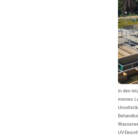
In den le
meines La
Unvollstä
Behandlun
Wasserwer
UV-Desinf