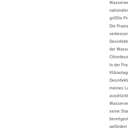
Wasserwer
nationale
größte Pr
Die Praxi
verbesser
Desinfekt
der Wasse
Chlordesi
In der Pr
Kläranlag
Desinfekt
meines La
ausdrückl
Wasserver
seine Sta
bereitges
gefördert