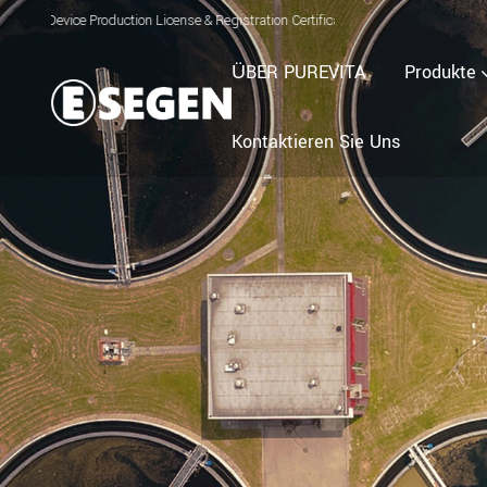
n License & Registration Certificate for Electrolyzed Oxidizing Water (EOW) Gene
ÜBER PUREVITA
Produkte
Kontaktieren Sie Uns