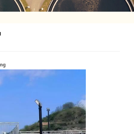
g
ung