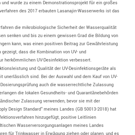
n und wurde zu einem Demonstrationsprojekt für ein großes
sverfahren des 2017 erbauten Lasanajin-Wasserwerks ist das
erfahren die mikrobiologische Sicherheit der Wasserqualität
en senken und bis zu einem gewissen Grad die Bildung von
gern kann, was einen positiven Beitrag zur Gewährleistung
 gezeigt, dass die Kombination von UV- und
zur herkömmlichen UV-Desinfektion verbessert.
tionsleistung und Qualität der UV-Desinfektionsgeräte als
it unerlässlich sind. Bei der Auswahl und dem Kauf von UV-
r Dosierungsprüfung auch die wasserrechtliche Zulassung
 verlangen die lokalen Gesundheits- und Quarantänebehörden
ändischer Zulassung verwenden, bevor sie mit der
pply Design Standard“ meines Landes (GB 50013-2018) hat
fektionsverfahren hinzugefügt, positive Leitlinien
tädtischen Wasserversorgungsanlagen meines Landes
hren für Trinkwasser in Erwägung ziehen oder planen, und es