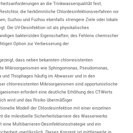
heitsanforderungen an die Trinkwasserqualität fest,
Restchlor, die herkömmliche Chlordesinfektionsverfahren vor
en, Suzhou und Fuzhou ebenfalls strengere Ziele oder lokale
gt. Die UV-Desinfektion ist als physikalisches
bandigen bakteriziden Eigenschaften, des Fehlens chemischer
htigen Option zur Verbesserung der
gezeigt, dass neben bekannten chlorresistenten
tente Mikroorganismen wie Sphingomonas, Pseudomonas,
lla und Thiophages häufig im Abwasser und in den
r chlorresistenten Mikroorganismen sind opportunistische
organismen erfordert eine deutliche Erhöhung des CT-Werts
lich wird und das Risiko übermäßiger
ionelle Modell der Chlordesinfektion mit einer einzelnen
eht die mikrobielle Sicherheitsbarriere des Wasserwerks
t eine Multibarrieren-Desinfektionsstrategie und ein
erheit unerlässlich. Dieses Konzept ist mittlerweile in