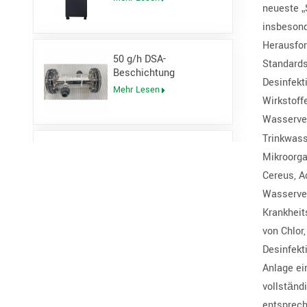
neueste „
Säuregenerator
insbesond
Herausfor
50 g/h DSA-
Standards
Beschichtung
Desinfekt
Horizontale Titan-
Mehr Lesen
Elektrolysezelle für
Wirkstoff
Natriumhypochlorit-
Wasserve
Generator
Trinkwass
Offenes Kanal-UV-
Mikroorga
Sterilisatorsystem
Cereus, A
Mehr Lesen
Wasserver
Krankheit
von Chlor
Natriumhypochloritgenerator
Desinfekt
vom Salzwassertyp
Anlage ei
Mehr Lesen
vollständ
entsprech