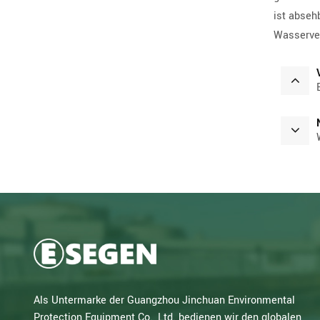
ist abseh
Wasserver
Als Untermarke der Guangzhou Jinchuan Environmental
Protection Equipment Co., Ltd. bedienen wir den globalen