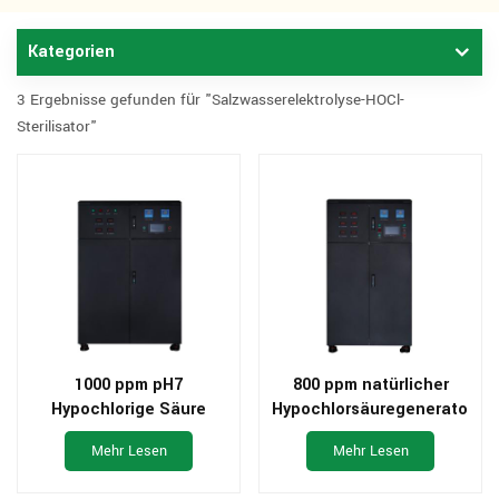
Kategorien
3 Ergebnisse gefunden für "Salzwasserelektrolyse-HOCl-
Sterilisator"
1000 ppm pH7
800 ppm natürlicher
Hypochlorige Säure
Hypochlorsäuregenerator
Generator für
zur Luftdesinfektion
Mehr Lesen
Mehr Lesen
Produktionslinie