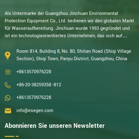
Als Untermarke der Guangzhou Jinchuan Environmental
Protection Equipment Co., Ltd. bedienen wir den globalen Markt
für Wasseraufbereitung. Jinchuan wurde 1993 gegründet und
ist ein technologieorientiertes Unternehmen, das sich auf
elektrochemische Forschung spezialisiert hat. Mit
jahrzehntelanger Erfahrung in katalytischer Oxidation,
Room 814, Building 8, No. 80, Shilian Road (Shiqi Village
Elektrolyse, Desinfektion sowie Forschung und Entwicklung,
Section), Shiqi Town, Panyu District, Guangzhou, China
Design und Herstellung von elektrochemischen und
+8613570976228
Wasseraufbereitungsanlagen gehören wir zu den erfahrenst...
+86-20-38259358 -812
+8613570976228
info@esegen.com
Abonnieren Sie unseren Newsletter