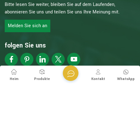
Bitte lesen Sie weiter, bleiben Sie auf dem Laufenden,
abonnieren Sie uns und teilen Sie uns Ihre Meinung mit.
Melden Sie sich an
folgen Sie uns
Copyright @ Esegen (Guangzhou) Technology Co., Ltd Alle
Heim
Produkte
Kontakt
WhatsApp
Rechte vorbehalten.
Netzwerk unterstützt
XML
Datenschutzrichtlinie