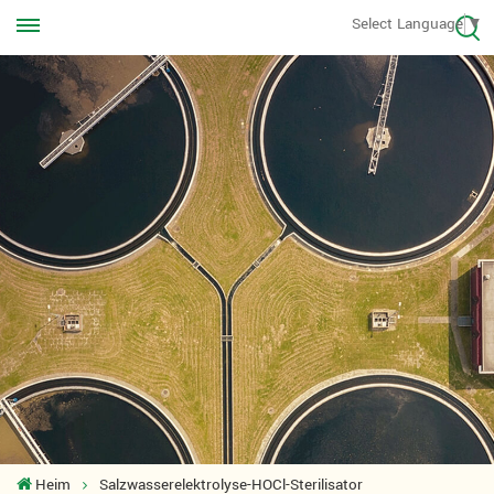
Rufen Sie uns jederzeit an
Select Language
▼
+8613570976228
Heim
Salzwasserelektrolyse-HOCl-Sterilisator