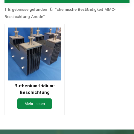
1 Ergebnisse gefunden für "chemische Beständigkeit MMO-
Beschichtung Anode"
Ruthenium-Iridium-
Beschichtung
Reintitanelektrode zur
Mehr Lesen
Wasseraufbereitung