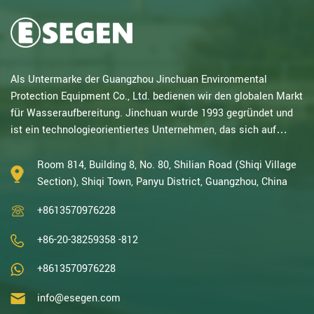
Als Untermarke der Guangzhou Jinchuan Environmental
Protection Equipment Co., Ltd. bedienen wir den globalen Markt
für Wasseraufbereitung. Jinchuan wurde 1993 gegründet und
ist ein technologieorientiertes Unternehmen, das sich auf
elektrochemische Forschung spezialisiert hat. Mit
jahrzehntelanger Erfahrung in katalytischer Oxidation,
Room 814, Building 8, No. 80, Shilian Road (Shiqi Village
Elektrolyse, Desinfektion sowie Forschung und Entwicklung,
Section), Shiqi Town, Panyu District, Guangzhou, China
Design und Herstellung von elektrochemischen und
+8613570976228
Wasseraufbereitungsanlagen gehören wir zu den erfahrenst...
+86-20-38259358 -812
+8613570976228
info@esegen.com