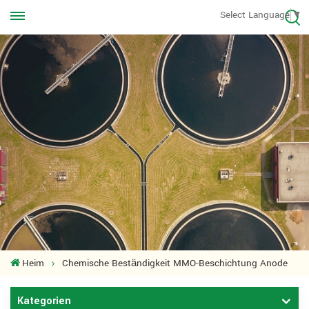
Rufen Sie uns jederzeit an
Select Language
▼
+8613570976228
Heim
Chemische Beständigkeit MMO-Beschichtung Anode
Kategorien