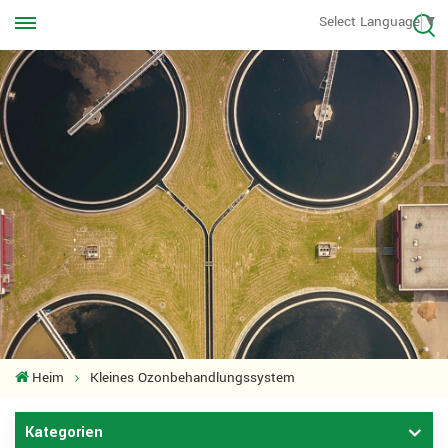
Rufen Sie uns jederzeit an
Select Language
▼
+8613570976228
Heim
Kleines Ozonbehandlungssystem
Kategorien