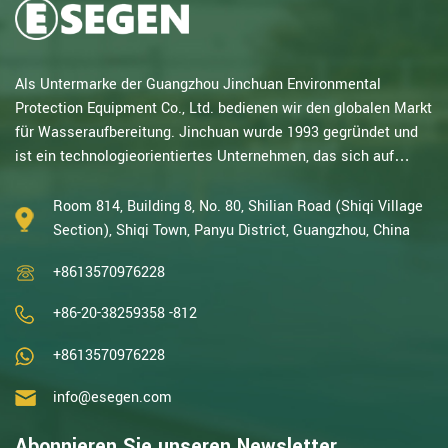
Als Untermarke der Guangzhou Jinchuan Environmental
Protection Equipment Co., Ltd. bedienen wir den globalen Markt
für Wasseraufbereitung. Jinchuan wurde 1993 gegründet und
ist ein technologieorientiertes Unternehmen, das sich auf
elektrochemische Forschung spezialisiert hat. Mit
jahrzehntelanger Erfahrung in katalytischer Oxidation,
Room 814, Building 8, No. 80, Shilian Road (Shiqi Village
Elektrolyse, Desinfektion sowie Forschung und Entwicklung,
Section), Shiqi Town, Panyu District, Guangzhou, China
Design und Herstellung von elektrochemischen und
+8613570976228
Wasseraufbereitungsanlagen gehören wir zu den erfahrenst...
+86-20-38259358 -812
+8613570976228
info@esegen.com
Abonnieren Sie unseren Newsletter